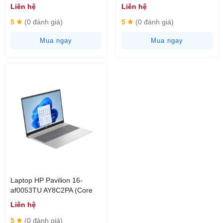
(Ultra 7 255H/ 16GB/ 512GB
32GB | 1TB | 13.4inch QHD+
Liên hệ
Liên hệ
SSD/ 14 inch WUXGA/
Touch | Win11+Office | Xám)
Win11/ Black/ Vỏ nhôm/ 2Y)
5
(0 đánh giá)
5
(0 đánh giá)
Mua ngay
Mua ngay
Laptop HP Pavilion 16-
af0053TU AY8C2PA (Core
Ultra 7 155U | 16GB |
Liên hệ
512GB | 16inch FHD | Win11
| Bạc)
5
(0 đánh giá)