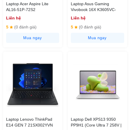
Laptop Acer Aspire Lite
Laptop Asus Gaming
AL16-51P-72S2
Vivobook 16X K3605VC-
NX.KX0SV.002 (Core i7-
RP491W (i7 13620H/ 16GB/
Liên hệ
Liên hệ
1255U | 16GB | 512GB |
512GB SSD/ RTX 3050
16inch FHD+ | Win 11 | Bạc)
4GB/ 16 inch WUXGA/
5
(0 đánh giá)
5
(0 đánh giá)
144Hz/ Win11/ Black/ Vỏ
Mua ngay
Mua ngay
nhôm)
Laptop Lenovo ThinkPad
Laptop Dell XPS13 9350
E14 GEN 7 21SX002YVN
PP9H1 (Core Ultra 7 258V |